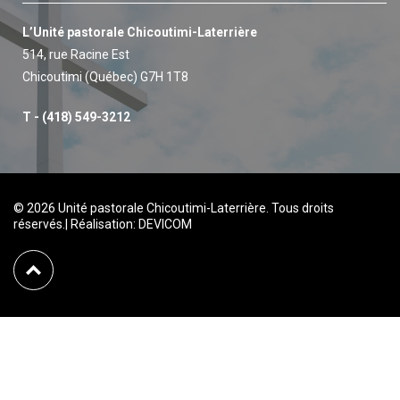
L’Unité pastorale Chicoutimi-Laterrière
514, rue Racine Est
Chicoutimi (Québec) G7H 1T8
T - (418) 549-3212
© 2026 Unité pastorale Chicoutimi-Laterrière. Tous droits
réservés.
|
Réalisation:
DEVICOM