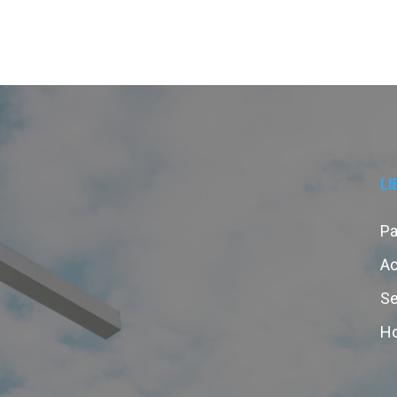
LI
Pa
Ac
Se
Ho